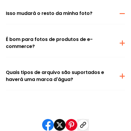
materiais lustrosos. Funciona melhor quando o brilho está sobre
uma textura ou fundo visível.
Isso mudará o resto da minha foto?
O objetivo é direcionar apenas a área de brilho, mantendo o
restante da imagem consistente, incluindo a textura da pele,
detalhes do produto e cor de fundo.
É bom para fotos de produtos de e-
commerce?
Sim. Ajuda a corrigir reflexos em embalagens, vidro, plástico e
outros materiais brilhantes, o que pode economizar tempo
quando refazer a foto não é possível e a retoque manual é muito
lenta.
Quais tipos de arquivo são suportados e
haverá uma marca d'água?
A maioria das ferramentas suporta formatos comuns como JPG
e PNG. As regras de marca d'água dependem do plano gratuito
versus as configurações de exportação, por isso é melhor verificar
a tela de download ou a seção de preços na página da
ferramenta.