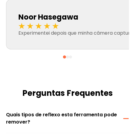
Noor Hasegawa
Experimentei depois que minha câmera capturou r
Perguntas Frequentes
Quais tipos de reflexo esta ferramenta pode
remover?
Reduz pontos de luz intensos e reflexos indesejados causados
pela luz solar, superfícies brilhantes, iluminação interna ou