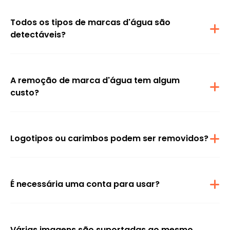
podem ser removidas com eficiência.
Todos os tipos de marcas d'água são
detectáveis?
Muitos tipos de marcas d'água, incluindo marcas d'água de
texto, logotipos e até mesmo carimbos de data/hora, podem ser
removidos usando o modo Automático ou Manual.
A remoção de marca d'água tem algum
custo?
Não, o recurso é gratuito para 1-2 usos por dia.
Logotipos ou carimbos podem ser removidos?
Sim, vários logotipos e ícones de plataformas suportadas podem
ser removidos com eficiência.
É necessária uma conta para usar?
Não é necessário fazer registro/cadastro, então a remoção da
marca d'água pode ser acessada sem registro.
Várias imagens são suportadas ao mesmo