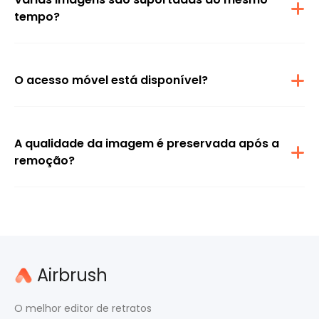
tempo?
Somente o carregamento de imagens únicas são suportados,
pois o processamento em lote não está disponível.
O acesso móvel está disponível?
O recurso pode ser acessado em navegadores móveis e também
em desktops, sem a necessidade de um aplicativo.
A qualidade da imagem é preservada após a
remoção?
Todos os esforços são feitos para manter a qualidade original
da imagem durante a remoção da marca d'água.
Airbrush
O melhor editor de retratos