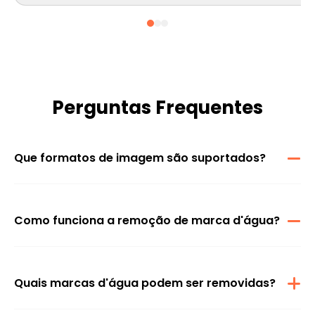
Perguntas Frequentes
Que formatos de imagem são suportados?
Os formatos JPG, JPEG e PNG são compatíveis para remoção de
marca d'água.
Como funciona a remoção de marca d'água?
Usando um algoritmo avançado, marcas d'água são
detectadas e removidas automaticamente das imagens
carregadas.
Quais marcas d'água podem ser removidas?
Todas as marcas d'água, incluindo aquelas de plataformas
populares como TikTok, Facebook, Instagram, Twitter e BBC,