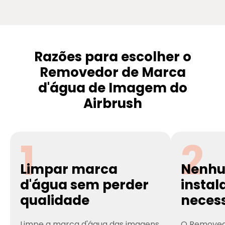
Razões para escolher o
Removedor de Marca
d'água de Imagem do
Airbrush
1
2
Limpar marca
Nenh
d'água sem perder
instal
qualidade
neces
Limpe a marca d'água das imagens,
O Removed