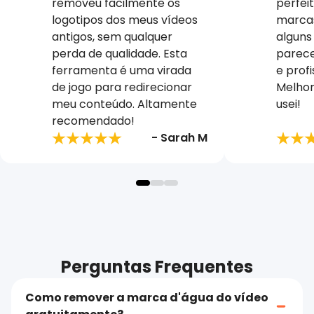
removeu facilmente os
perfei
logotipos dos meus vídeos
marca
antigos, sem qualquer
alguns
perda de qualidade. Esta
parece
ferramenta é uma virada
e profi
de jogo para redirecionar
Melhor
meu conteúdo. Altamente
usei!
recomendado!
- Sarah M
Perguntas Frequentes
Como remover a marca d'água do vídeo