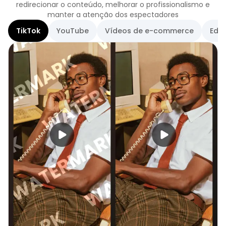
redirecionar o conteúdo, melhorar o profissionalismo e
manter a atenção dos espectadores
TikTok
YouTube
Vídeos de e-commerce
Ediç