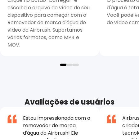
Clique no botão "Carregar" e
O processo 
escolha o arquivo de vídeo do seu
d'água é tot
dispositivo para começar com o
Você pode ve
Removedor de marca d'água de
do vídeo sem
vídeo do Airbrush. Suportamos
vários formatos, como MP4 e
MOV.
Avaliações de usuários
Estou impressionada com o
Airbru
removedor de marca
criado
d'água do Airbrush! Ele
tecnol