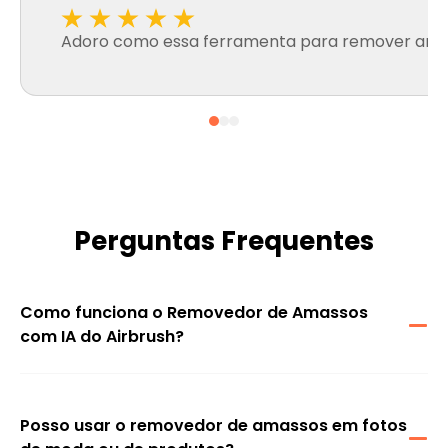
Adoro como essa ferramenta para remover amassos 
Perguntas Frequentes
Como funciona o Removedor de Amassos
com IA do Airbrush?
O Airbrush utiliza tecnologia de IA avançada e inteligente para
detectar e suavizar automaticamente os amassos nas roupas.
Ele refina as texturas dos tecidos em retoques, mantendo a sua
foto com uma aparência natural e realista.
Posso usar o removedor de amassos em fotos