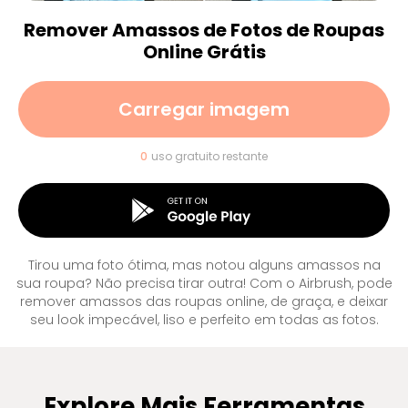
Remover Amassos de Fotos de Roupas
Online Grátis
Carregar imagem
0
uso gratuito restante
Tirou uma foto ótima, mas notou alguns amassos na
sua roupa? Não precisa tirar outra! Com o Airbrush, pode
remover amassos das roupas online, de graça, e deixar
seu look impecável, liso e perfeito em todas as fotos.
Explore Mais Ferramentas