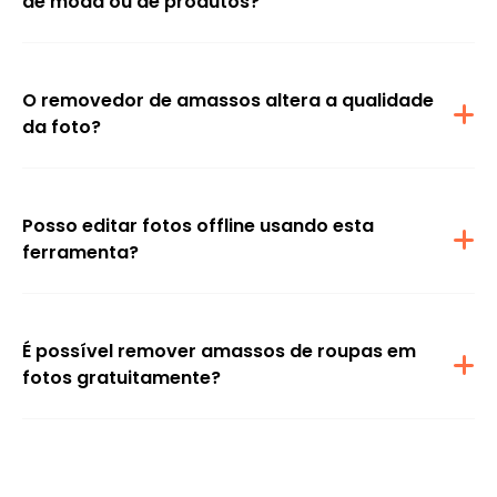
de moda ou de produtos?
Sim! É perfeito para marcas de e-commerce, blogueiros de moda
ou criadores de conteúdo que desejam roupas impecáveis ​​e
com aparência profissional em todas as fotos, sem perder tempo
com novas fotos ou passando a roupa.
O removedor de amassos altera a qualidade
da foto?
Não. O Airbrush aprimora sua foto sem afetar sua qualidade ou
resolução. O processo de remoção de amassos apenas melhora
a aparência da roupa, mantendo os detalhes nítidos.
Posso editar fotos offline usando esta
ferramenta?
Sim, com o software de IA do Airbrush para desktop, pode editar
fotos offline tanto em Mac quanto em PC. É rápido, confiável e
oferece controle total sem precisar de conexão com a internet.
É possível remover amassos de roupas em
fotos gratuitamente?
Sim, pode remover amassos de roupas online gratuitamente
usando o Airbrush. Basta carregar sua foto, usar a ferramenta de
remoção de amassos e baixar sua imagem aprimorada
instantaneamente.