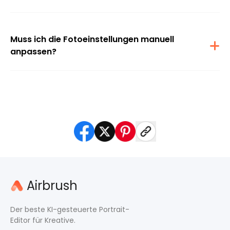
Ja, das Tool kann Fotos bei schlechten Lichtverhältnissen auf
intelligente Weise aufhellen, dabei Details erhalten und
unnatürliche Schatten, die durch schlechte Lichtverhältnisse
entstehen, reduzieren.
Muss ich die Fotoeinstellungen manuell
anpassen?
Nein, die KI erledigt die meisten Bearbeitungen mühelos, indem sie
das Bild automatisch analysiert und anschließend die Farben
korrigiert, um professionell aussehende Ergebnisse zu erzielen.
Airbrush
Der beste KI-gesteuerte Portrait-
Editor für Kreative.