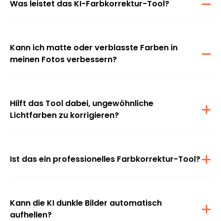
Was leistet das KI-Farbkorrektur-Tool?
Das Tool behebt automatisch Belichtungsprobleme, passt die
Farbtöne an und verbessert die allgemeine Bildqualität mithilfe
fortschrittlicher Farbkorrekturtechnologie, damit Fotos natürlicher
und ausgewogener wirken.
Kann ich matte oder verblasste Farben in
meinen Fotos verbessern?
Ja, die KI kann die Sättigung automatisch erhöhen und sattere,
lebendigere Farben wiederherstellen, während das Bild realistisch
und optisch klar bleibt.
Hilft das Tool dabei, ungewöhnliche
Lichtfarben zu korrigieren?
Auf jeden Fall. Das Farbkorrektur-Tool für Fotos erkennt und
korrigiert ungewöhnliche Lichtverhältnisse, indem es den Farbton
anpasst und starke Blau-, Rot- oder Violetttöne ausgleicht, die
durch Konzerte, LEDs oder Nachtbeleuchtung verursacht werden.
Ist das ein professionelles Farbkorrektur-Tool?
Ja, dieses KI-gestützte Farbkorrektur-Tool hilft dabei, Hauttöne, die
Lichtbalance und das allgemeine Erscheinungsbild von Bildern für
Porträts, soziale Medien, E-Commerce und kreative Fotografie zu
verbessern.
Kann die KI dunkle Bilder automatisch
aufhellen?